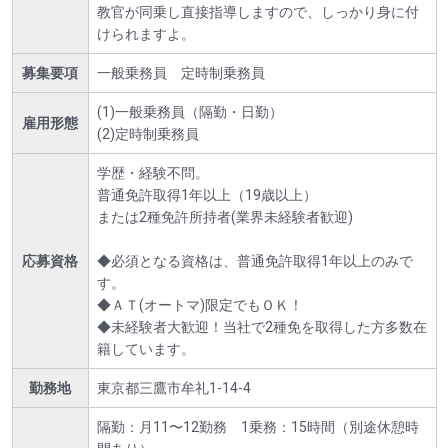
教官が同乗し直接指導しますので、しっかり身に付
けられますよ。
募集要項
一般乗務員 定時制乗務員
(1)一般乗務員（隔勤・日勤）
雇用形態
(2)定時制乗務員
学歴・経験不問。
普通免許取得1年以上（19歳以上）
または2種免許所持者(業界未経験者歓迎)
応募資格
◆必須となる資格は、普通免許取得1年以上のみで
す。
◆ＡＴ(オートマ)限定でもＯＫ！
◆未経験者大歓迎！当社で2種免を取得した方多数在
籍しています。
勤務地
東京都三鷹市牟礼1-14-4
隔勤：月11〜12勤務 1乗務：15時間（別途休憩時