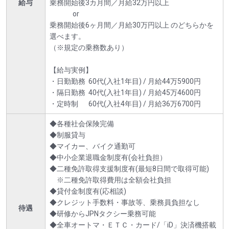
給与
乗務開始後3カ月間／月給32万円以上
or
乗務開始後6ヶ月間／月給30万円以上 のどちらかを
選べます。
（※規定の乗務数あり）
【給与実例】
・日勤勤務 60代(入社1年目) / 月給44万5900円
・隔日勤務 40代(入社1年目) / 月給45万4600円
・定時制 60代(入社4年目) / 月給36万6700円
◆各種社会保険完備
◆制服貸与
◆マイカー、バイク通勤可
◆中小企業退職金制度有(会社負担）
◆二種免許取得支援制度有(最短8日間で取得可能)
※二種免許取得費用は全額会社負担
◆貸付金制度有(応相談)
◆クレジット手数料・事故等、乗務員負担なし
待遇
◆研修からJPNタクシー乗務可能
◆全車オートマ・ＥＴＣ・カード/「iD」決済機搭載