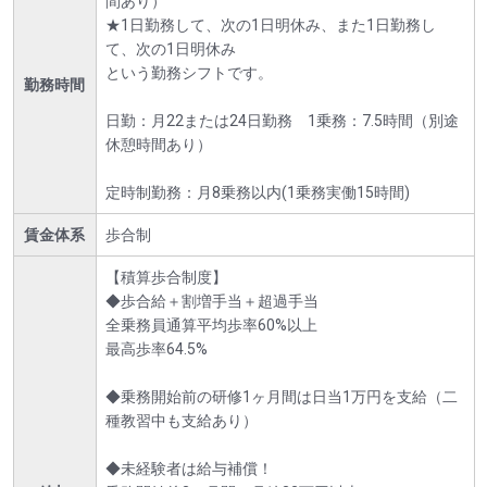
間あり）
★1日勤務して、次の1日明休み、また1日勤務し
て、次の1日明休み
という勤務シフトです。
勤務時間
日勤：月22または24日勤務 1乗務：7.5時間（別途
休憩時間あり）
定時制勤務：月8乗務以内(1乗務実働15時間)
賃金体系
歩合制
【積算歩合制度】
◆歩合給＋割増手当＋超過手当
全乗務員通算平均歩率60%以上
最高歩率64.5%
◆乗務開始前の研修1ヶ月間は日当1万円を支給（二
種教習中も支給あり）
◆未経験者は給与補償！